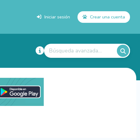
Iniciar sesión
Crear una cuenta
Búsqueda avanzada...