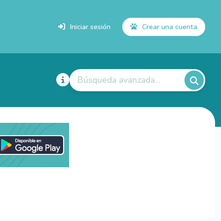
Iniciar sesión
Crear una cuenta
Búsqueda avanzada...