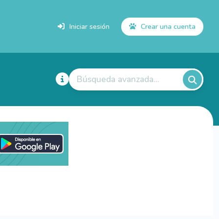
Iniciar sesión
Crear una cuenta
Búsqueda avanzada...