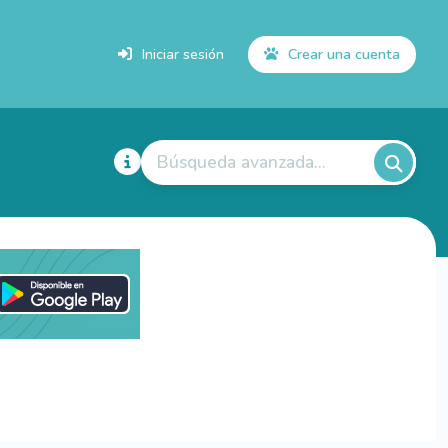
Iniciar sesión
Crear una cuenta
Búsqueda avanzada...