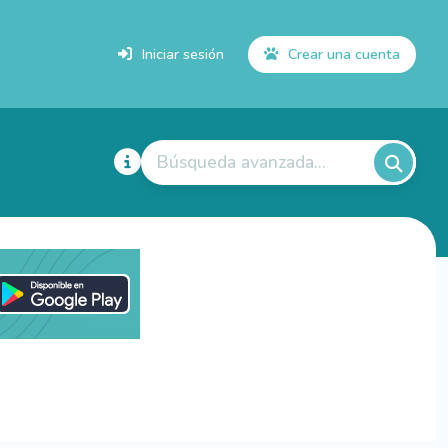
Iniciar sesión
Crear una cuenta
Búsqueda avanzada...