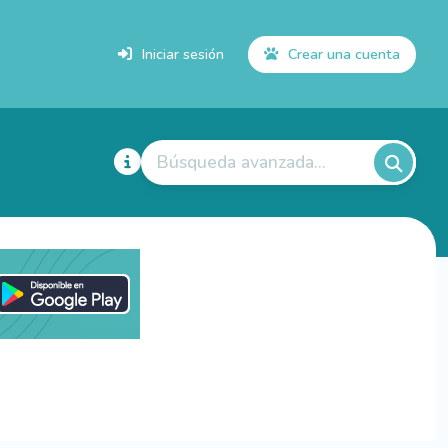
Iniciar sesión
Crear una cuenta
Búsqueda avanzada...