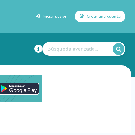
Iniciar sesión
Crear una cuenta
Búsqueda avanzada...