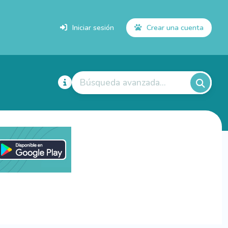
Iniciar sesión
Crear una cuenta
Búsqueda avanzada...