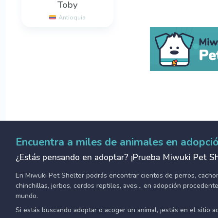
Toby
Antioquia
Encuentra a miles de animales en adopci
¿Estás pensando en adoptar? ¡Prueba Miwuki Pet Sh
En Miwuki Pet Shelter podrás encontrar cientos de perros, cachorro
chinchillas, jerbos, cerdos reptiles, aves... en adopción proceden
mundo.
Si estás buscando adoptar o acoger un animal, ¡estás en el sitio 