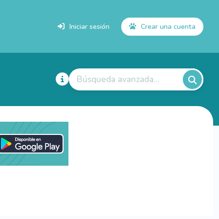
Iniciar sesión
Crear una cuenta
Búsqueda avanzada...