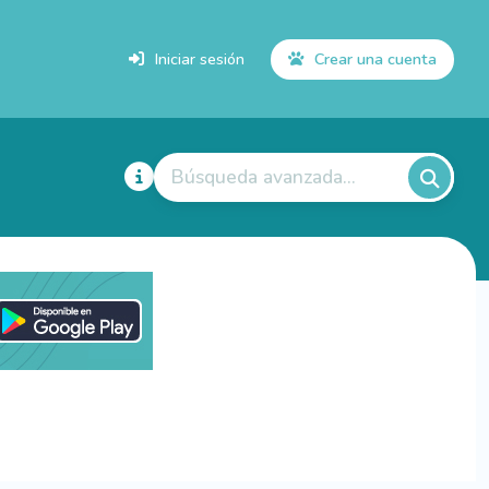
Iniciar sesión
Crear una cuenta
Búsqueda avanzada...