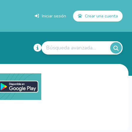
Iniciar sesión
Crear una cuenta
Búsqueda avanzada...