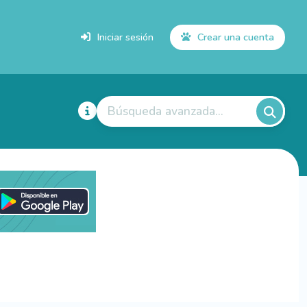
Iniciar sesión
Crear una cuenta
Búsqueda avanzada...