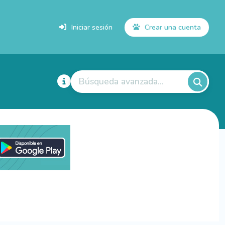
Iniciar sesión
Crear una cuenta
Búsqueda avanzada...