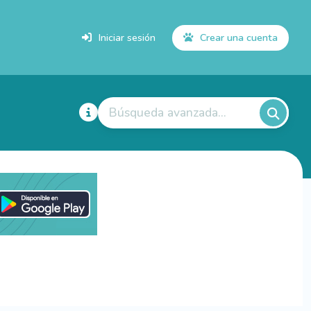
Iniciar sesión
Crear una cuenta
Búsqueda avanzada...