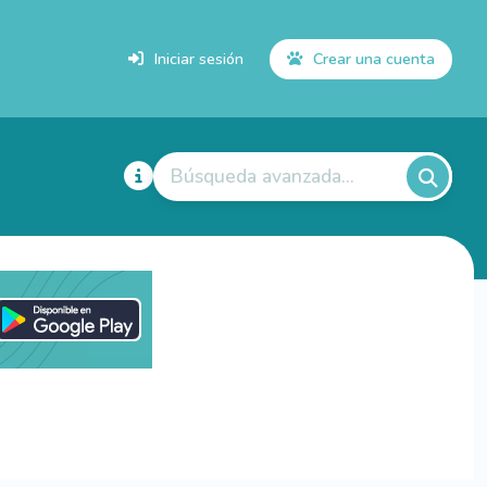
Iniciar sesión
Crear una cuenta
Búsqueda avanzada...