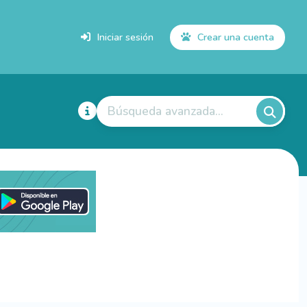
Iniciar sesión
Crear una cuenta
Búsqueda avanzada...