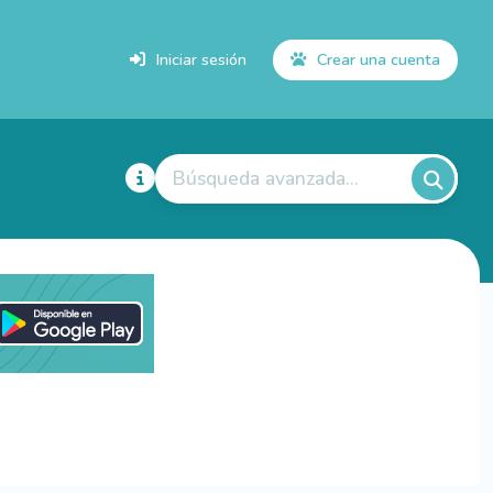
Iniciar sesión
Crear una cuenta
Búsqueda avanzada...