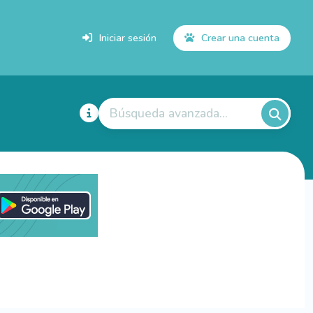
Iniciar sesión
Crear una cuenta
Búsqueda avanzada...