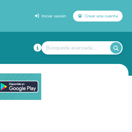
Iniciar sesión
Crear una cuenta
Búsqueda avanzada...