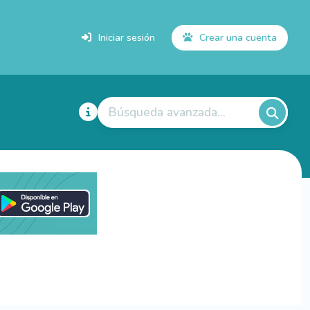
Iniciar sesión
Crear una cuenta
Búsqueda avanzada...