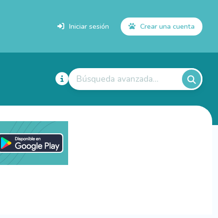
Iniciar sesión
Crear una cuenta
Búsqueda avanzada...