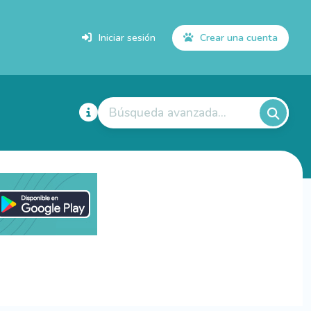
Iniciar sesión
Crear una cuenta
Búsqueda avanzada...