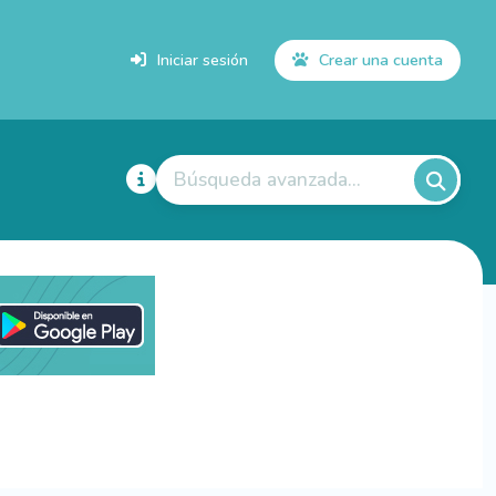
Iniciar sesión
Crear una cuenta
Búsqueda avanzada...