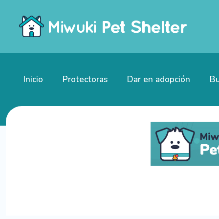
Inicio
Protectoras
Dar en adopción
Bu
Perros en adopción en Criuleni, Moldavia