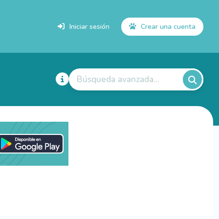
Iniciar sesión
Crear una cuenta
Búsqueda avanzada...