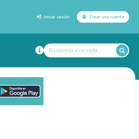
Iniciar sesión
Crear una cuenta
Búsqueda avanzada...