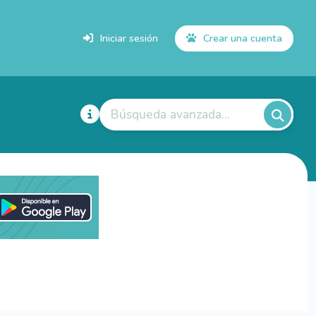
Iniciar sesión
Crear una cuenta
Búsqueda avanzada...