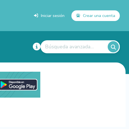
Iniciar sesión
Crear una cuenta
Búsqueda avanzada...