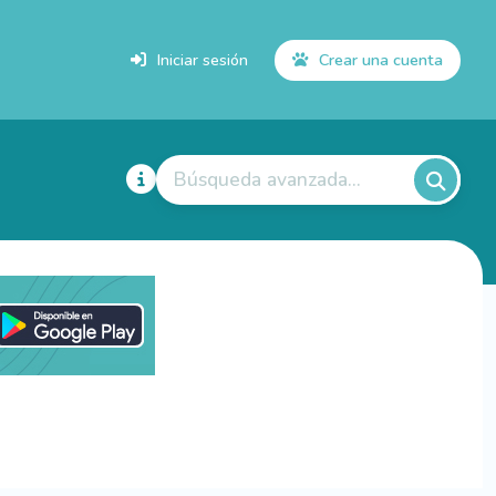
Iniciar sesión
Crear una cuenta
Búsqueda avanzada...