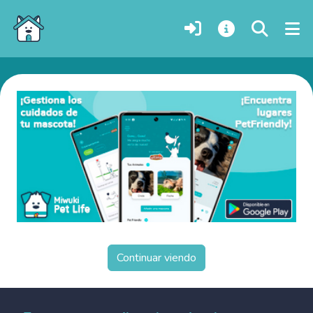
Perros en adopción en Polonnaruwa, Sri Lanka
Continuar viendo