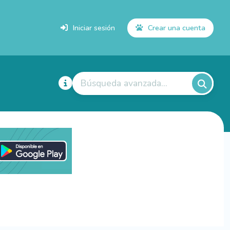
Iniciar sesión
Crear una cuenta
Búsqueda avanzada...