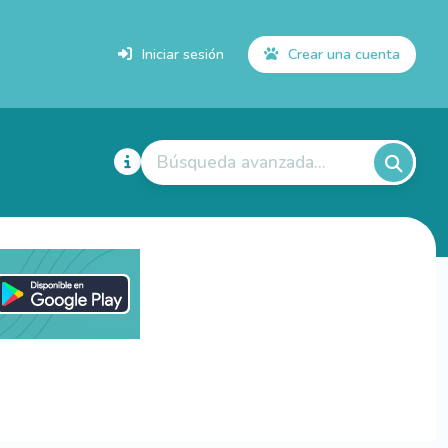
Iniciar sesión
Crear una cuenta
Búsqueda avanzada...