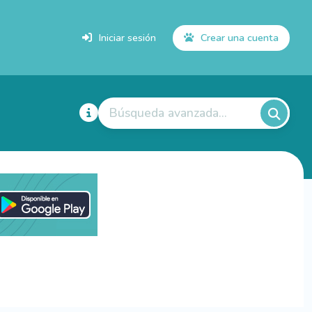
Iniciar sesión
Crear una cuenta
Búsqueda avanzada...