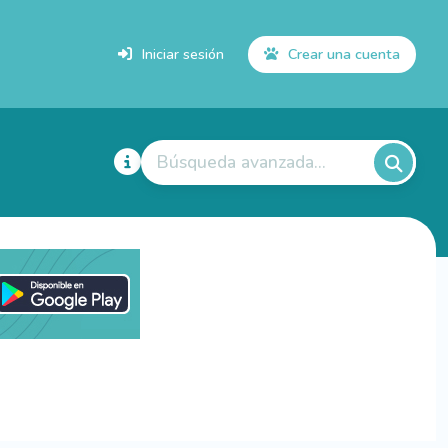
Iniciar sesión
Crear una cuenta
Búsqueda avanzada...