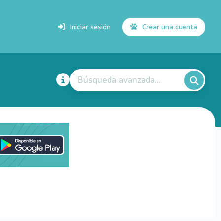
Iniciar sesión
Crear una cuenta
Búsqueda avanzada...