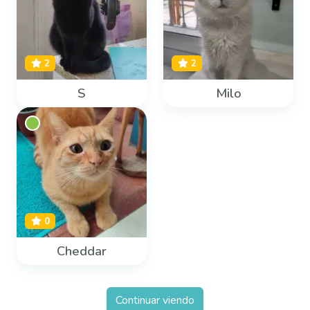
2
2
S
Milo
0
Cheddar
Continuar viendo